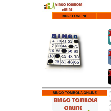
BINGO ONLINE
BINGO TOMBOLA ONLINE