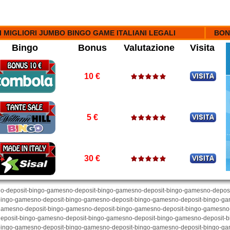
I MIGLIORI
JUMBO BINGO GAME
ITALIANI LEGALI
BO
Bingo
Bonus
Valutazione
Visita
10 €
5 €
30 €
no-deposit-bingo-gamesno-deposit-bingo-gamesno-deposit-bingo-gamesno-deposi
bingo-gamesno-deposit-bingo-gamesno-deposit-bingo-gamesno-deposit-bingo-ga
gamesno-deposit-bingo-gamesno-deposit-bingo-gamesno-deposit-bingo-gamesno
deposit-bingo-gamesno-deposit-bingo-gamesno-deposit-bingo-gamesno-deposit-b
bingo-gamesno-deposit-bingo-gamesno-deposit-bingo-gamesno-deposit-bingo-ga