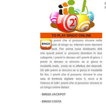
TO PLAY BINGO ONLINE
I premi che si possono vincere nelle
sale di bingo su internet sono davvero
tanti. Per prima cosa dobbiamo dirti
che questi premi si possono divedere in due
categorie, i premi in denaro ed i premi di gioco. I
premi in denaro si vincono se si gioca in
modalità reale, ossia se si effettua dei depositi.
Gli altri premi si vincono se si gioca in modalità
for fun. I premi che si possono vincere in una
sala di tombola digitale sono 5, ecco a te
l'elenco di tutti i premi che si possono vincere in
un bingo online italian:
-
BINGO JACKPOT
-
BINGO COSTA