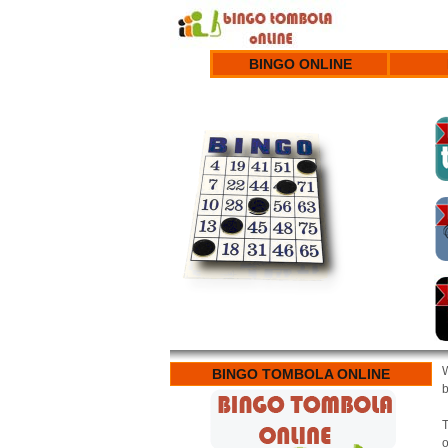
BINGO ONLINE
W
BINGO TOMBOLA ONLINE
b
T
o